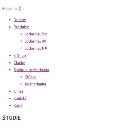
Menu
≡
╳
Domov
Produkty
Jodermal S®
Jodermal A®
Jodermal N®
E-Shop
Články
Štúdie a rozhodnutia
Štúdie
Rozhodnutia
O nás
Kontakt
Košík
ŠTÚDIE