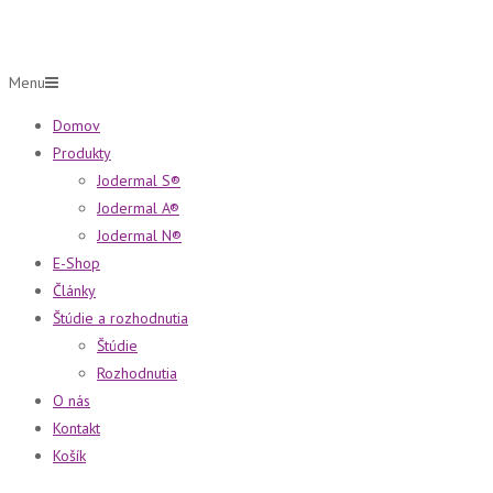
Menu
Domov
Produkty
Jodermal S®
Jodermal A®
Jodermal N®
E-Shop
Články
Štúdie a rozhodnutia
Štúdie
Rozhodnutia
O nás
Kontakt
Košík