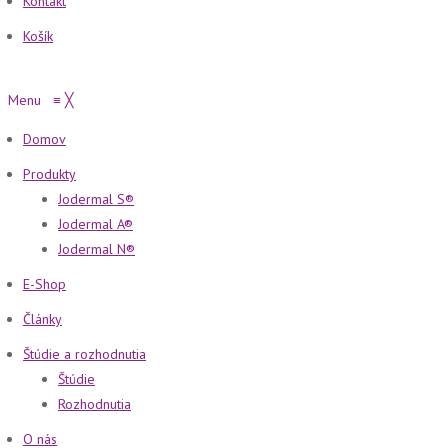
Kontakt
Košík
Menu
≡
╳
Domov
Produkty
Jodermal S®
Jodermal A®
Jodermal N®
E-Shop
Články
Štúdie a rozhodnutia
Štúdie
Rozhodnutia
O nás