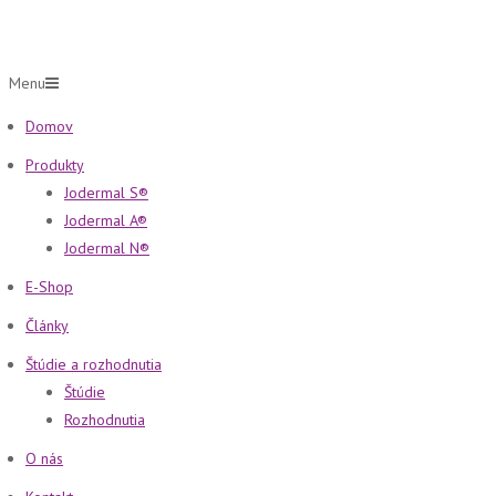
Menu
Domov
Produkty
Jodermal S®
Jodermal A®
Jodermal N®
E-Shop
Články
Štúdie a rozhodnutia
Štúdie
Rozhodnutia
O nás